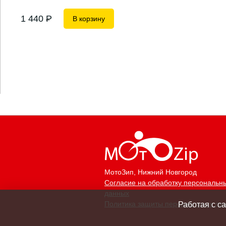
1 440
P
В корзину
МотоЗип
, Нижний Новгород
Согласие на обработку персональн
данных
Политика защиты персональных да
Работая с с