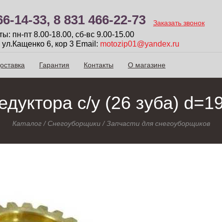
66-14-33,
8 831 466-22-73
Заказать звонок
: пн-пт 8.00-18.00, сб-вc 9.00-15.00
 ул.Кащенко 6, кор 3
Email:
motozip01@yandex.ru
оставка
Гарантия
Контакты
О магазине
дуктора с/у (26 зуба) d=1
Каталог
/
Снегоуборщики
/
Запчасти для снегоуборщиков