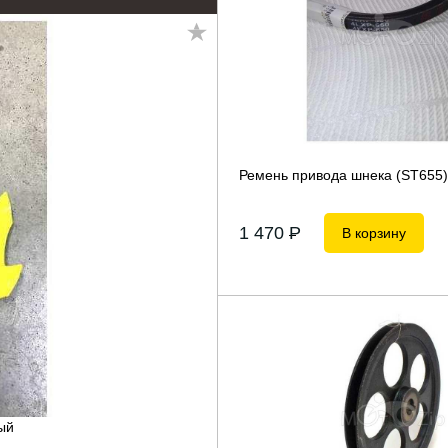
Ремень привода шнека (ST655)
1 470
P
В корзину
ый