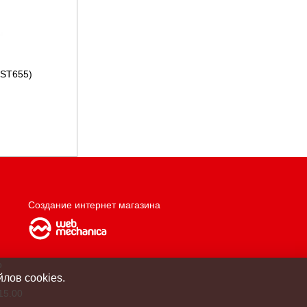
(ST655)
Создание интернет магазина
о
лов cookies.
15.00