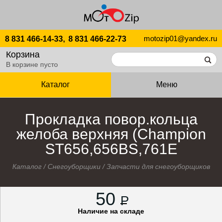
motozip01@yandex.ru
8 831 466-14-33,
8 831 466-22-73
Корзина
В корзине пусто
Каталог
Меню
Прокладка повор.кольца
желоба верхняя (Champion
ST656,656BS,761E
Каталог
/
Снегоуборщики
/
Запчасти для снегоуборщиков
50
P
Наличие на складе