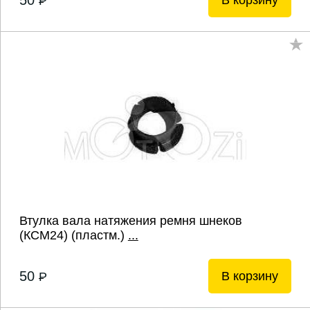
50
В корзину
P
Втулка вала натяжения ремня шнеков
(КСМ24) (пластм.)
...
50
В корзину
P