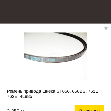
Ремень привода шнека ST656, 656BS, 761Е,
762Е, 4L885