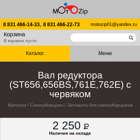
motozip01@yandex.ru
8 831 466-14-33,
8 831 466-22-73
Корзина
В корзине пусто
Каталог
Меню
Вал редуктора
(ST656,656BS,761E,762E) с
червяком
Каталог
/
Снегоуборщики
/
Запчасти для снегоуборщиков
2 250
P
Наличие на складе