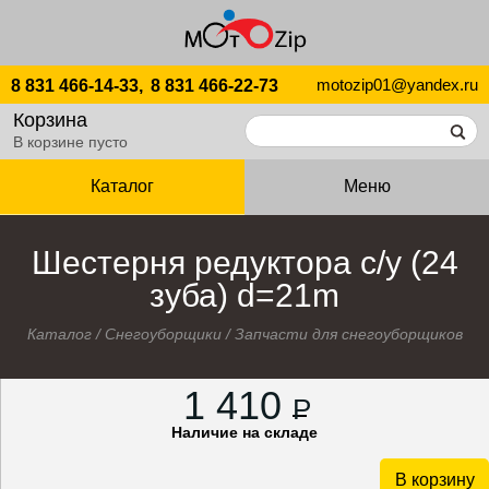
motozip01@yandex.ru
8 831 466-14-33,
8 831 466-22-73
Корзина
В корзине пусто
Каталог
Меню
Шестерня редуктора с/у (24
зуба) d=21m
Каталог
/
Снегоуборщики
/
Запчасти для снегоуборщиков
1 410
P
Наличие на складе
В корзину