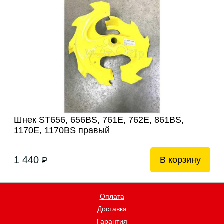
Шнек ST656, 656BS, 761E, 762E, 861BS,
1170E, 1170BS правый
1 440
В корзину
P
Оплата
Доставка
Гарантия