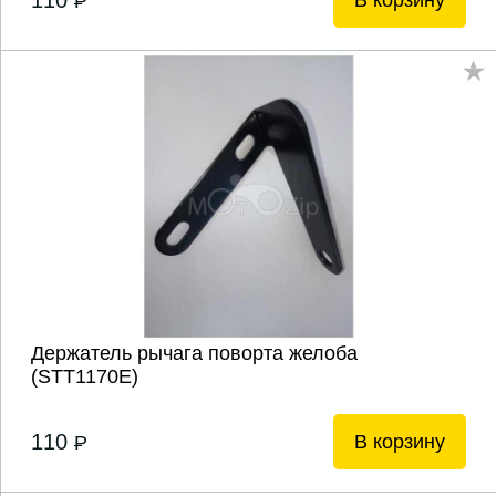
110
В корзину
P
Держатель рычага поворта желоба
(STТ1170Е)
110
В корзину
P