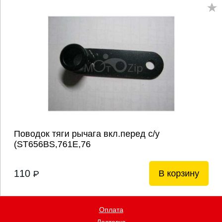
Поводок тяги рычага вкл.перед с/у
(ST656BS,761E,76
110
В корзину
P
Оплата
Доставка