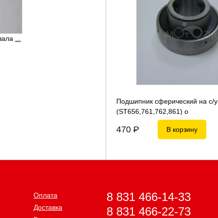
 вала
...
Подшипник сферический на с/у
(ST656,761,762,861) о
470
P
В корзину
8 831 466-14-33
Оплата
Доставка
8 831 466-22-73