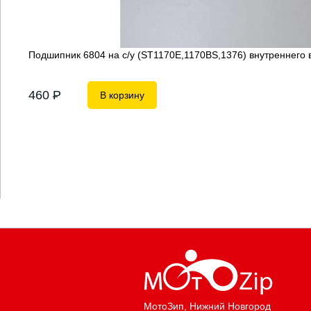
Подшипник 6804 на с/у (ST1170E,1170BS,1376) внутреннего
460
P
В корзину
МотоЗип
, Нижний Новгород