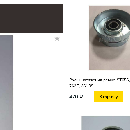
Ролик натяжения ремня ST656,
762E, 861BS
470
P
В корзину