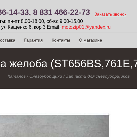
66-14-33,
8 831 466-22-73
Заказать звонок
: пн-пт 8.00-18.00, сб-вc 9.00-15.00
 ул.Кащенко 6, кор 3
Email:
motozip01@yandex.ru
оставка
Гарантия
Контакты
О магазине
а желоба (ST656BS,761E,
Каталог
/
Снегоуборщики
/
Запчасти для снегоуборщиков