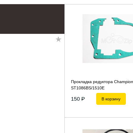
Прокладка редуктора Champio
ST1086BS/1510E
150
P
В корзину