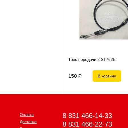
Трос передачи 2 ST762E
150
P
В корзину
8 831 466-14-33
Оплата
Доставка
8 831 466-22-73