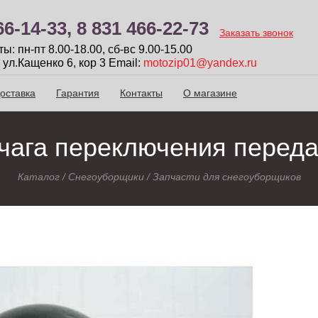
66-14-33,
8 831 466-22-73
Заказать звонок
: пн-пт 8.00-18.00, сб-вc 9.00-15.00
 ул.Кащенко 6, кор 3
Email:
motozip01@yandex.ru
оставка
Гарантия
Контакты
О магазине
чага переключения переда
Каталог
/
Снегоуборщики
/
Запчасти для снегоуборщиков