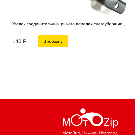
Уголок соединительный рычага передач снегоуборщик
...
140
P
В корзину
МотоЗип
, Нижний Новгород