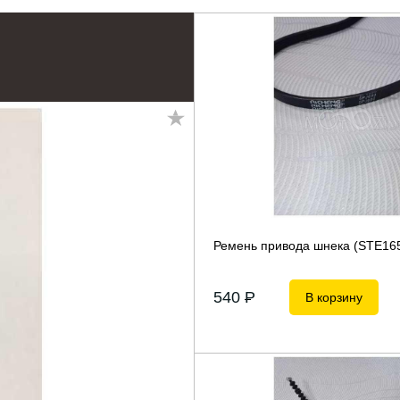
Ремень привода шнека (SТЕ16
540
P
В корзину