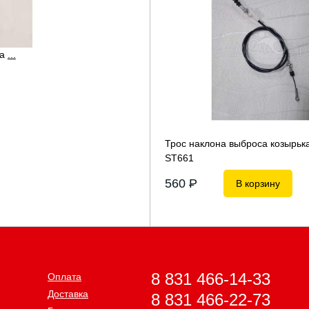
да
...
Трос наклона выброса козырьк
ST661
560
P
В корзину
8 831 466-14-33
Оплата
Доставка
8 831 466-22-73