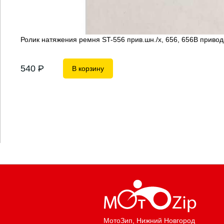
Ролик натяжения ремня ST-556 прив.шн./х, 656, 656B приво
540
P
В корзину
МотоЗип
, Нижний Новгород