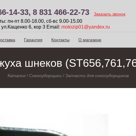
66-14-33,
8 831 466-22-73
Заказать звонок
: пн-пт 8.00-18.00, сб-вc 9.00-15.00
 ул.Кащенко 6, кор 3
Email:
motozip01@yandex.ru
оставка
Гарантия
Контакты
О магазине
жуха шнеков (ST656,761,76
Каталог
/
Снегоуборщики
/
Запчасти для снегоуборщиков