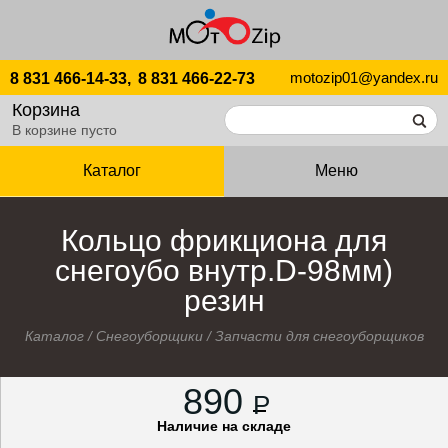
motozip01@yandex.ru
8 831 466-14-33,
8 831 466-22-73
Корзина
В корзине пусто
Каталог
Меню
Кольцо фрикциона для
снегоубо внутр.D-98мм)
резин
Каталог
/
Снегоуборщики
/
Запчасти для снегоуборщиков
890
P
Наличие на складе