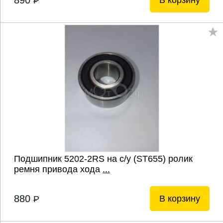
890
В корзину
P
Подшипник 5202-2RS на с/у (ST655) ролик
ремня привода хода
...
880
В корзину
P