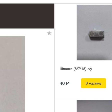
Шпонка (8*7*18) с/у
40
P
В корзину