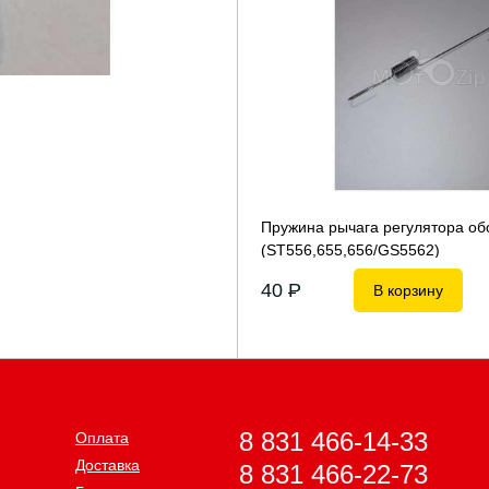
Пружина рычага регулятора об
(ST556,655,656/GS5562)
40
P
В корзину
8 831 466-14-33
Оплата
Доставка
8 831 466-22-73