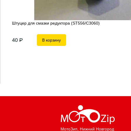
Штуцер для смазки редуктора (ST556/С3060)
40
P
В корзину
МотоЗип
, Нижний Новгород