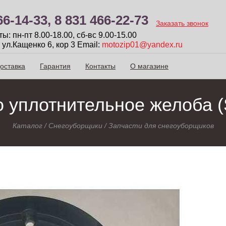
66-14-33,
8 831 466-22-73
Заказать звонок
: пн-пт 8.00-18.00, сб-вc 9.00-15.00
 ул.Кащенко 6, кор 3
Email:
motozip01@yandex.ru
оставка
Гарантия
Контакты
О магазине
 уплотнительное желоба 
Каталог
/
Снегоуборщики
/
Запчасти для снегоуборщиков