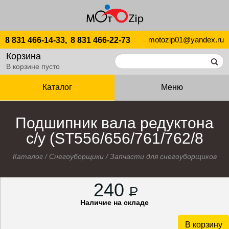
motozip01@yandex.ru
8 831 466-14-33,
8 831 466-22-73
Корзина
В корзине пусто
Каталог
Меню
Подшипник вала редуктона
с/у (ST556/656/761/762/8
Каталог
/
Снегоуборщики
/
Запчасти для снегоуборщиков
240
P
Наличие на складе
В корзину