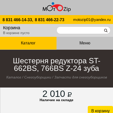
motozip01@yandex.ru
8 831 466-14-33,
8 831 466-22-73
Корзина
В корзине пусто
Каталог
Меню
Шестерня редуктора ST-
662BS, 766BS Z-24 зуба
Каталог
/
Снегоуборщики
/
Запчасти для снегоуборщиков
2 010
P
Наличие на складе
В корзину