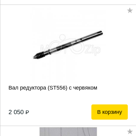
Вал редуктора (ST556) с червяком
2 050
В корзину
P