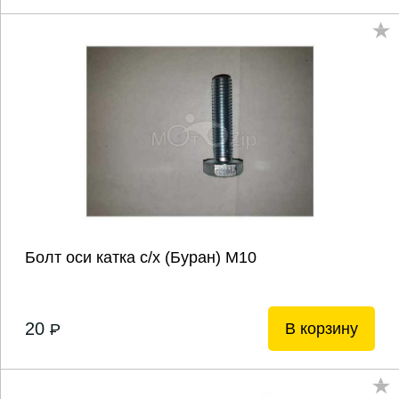
Болт оси катка с/х (Буран) М10
20
В корзину
P