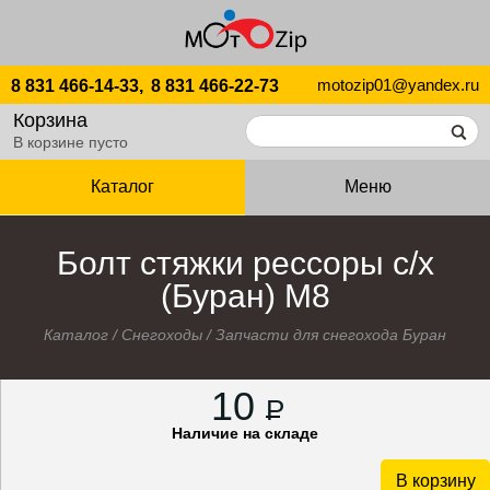
motozip01@yandex.ru
8 831 466-14-33,
8 831 466-22-73
Корзина
В корзине пусто
Каталог
Меню
Болт стяжки рессоры с/х
(Буран) М8
Каталог
/
Снегоходы
/
Запчасти для снегохода Буран
10
P
Наличие на складе
В корзину