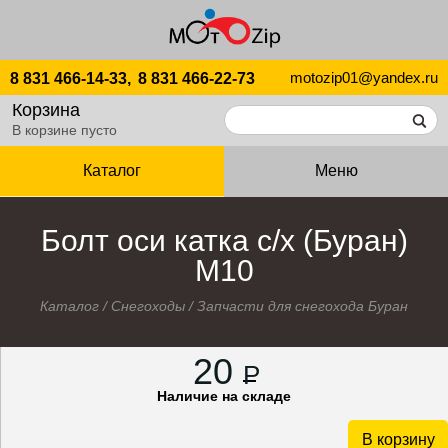
motozip01@yandex.ru
8 831 466-14-33,
8 831 466-22-73
Корзина
В корзине пусто
Каталог
Меню
Болт оси катка с/х (Буран)
М10
Каталог
/
Снегоходы
/
Запчасти для снегохода Буран
20
P
Наличие на складе
В корзину