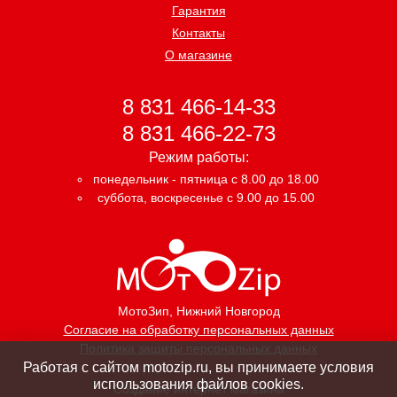
Гарантия
Контакты
О магазине
8 831 466-14-33
8 831 466-22-73
Режим работы:
понедельник - пятница с 8.00 до 18.00
суббота, воскресенье с 9.00 до 15.00
МотоЗип
, Нижний Новгород
Согласие на обработку персональных данных
Политика защиты персональных данных
Работая с сайтом motozip.ru, вы принимаете условия
использования файлов cookies.
Создание интернет магазина