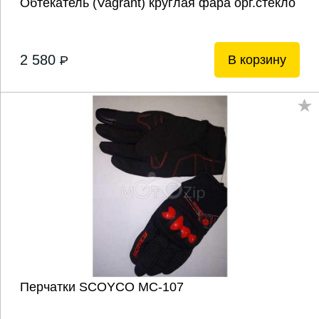
Обтекатель (Vagrant) круглая фара орг.стекло
2 580
В корзину
P
Перчатки SCOYCO МС-107