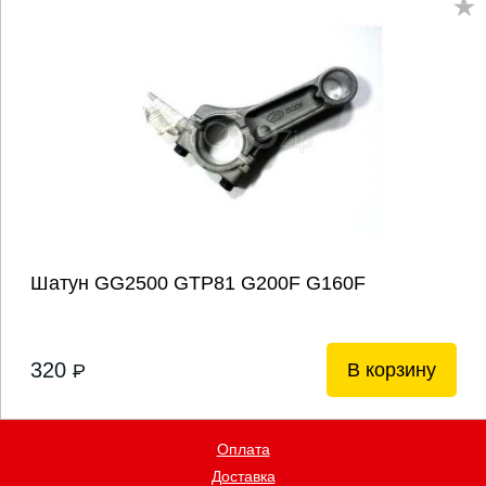
Шатун GG2500 GTP81 G200F G160F
320
В корзину
P
Оплата
Доставка