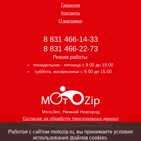
Гарантия
Контакты
О магазине
8 831 466-14-33
8 831 466-22-73
Режим работы:
понедельник - пятница с 8.00 до 18.00
суббота, воскресенье с 9.00 до 15.00
МотоЗип
, Нижний Новгород
Согласие на обработку персональных данных
Политика защиты персональных данных
Работая с сайтом motozip.ru, вы принимаете условия
использования файлов cookies.
Создание интернет магазина