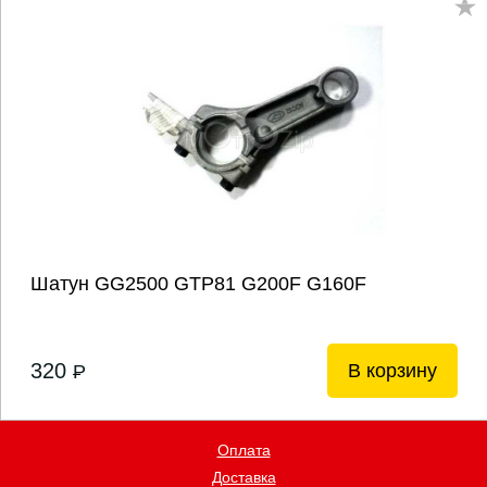
Шатун GG2500 GTP81 G200F G160F
320
В корзину
P
Оплата
Доставка