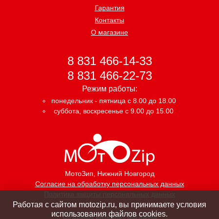
Гарантия
Контакты
О магазине
8 831 466-14-33
8 831 466-22-73
Режим работы:
понедельник - пятница с 8.00 до 18.00
суббота, воскресенье с 9.00 до 15.00
МотоЗип
, Нижний Новгород
Согласие на обработку персональных данных
Политика защиты персональных данных
Работая с сайтом motozip.ru, вы принимаете условия
использования файлов cookies.
Создание интернет магазина