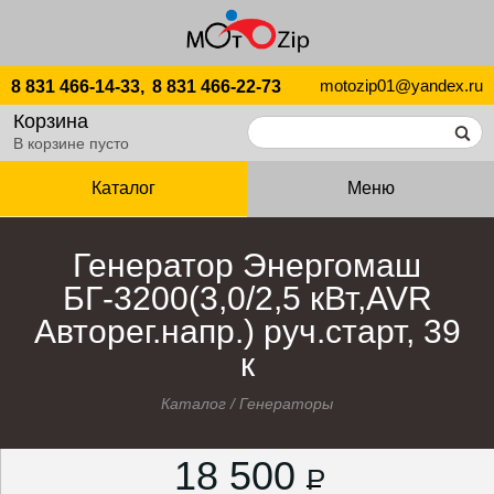
motozip01@yandex.ru
8 831 466-14-33,
8 831 466-22-73
Корзина
В корзине пусто
Каталог
Меню
Генератор Энергомаш
БГ-3200(3,0/2,5 кВт,AVR
Авторег.напр.) руч.старт, 39
к
Каталог
/
Генераторы
18 500
P