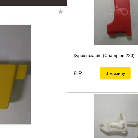
Курок газа э/п (Champion 220)
8
P
В корзину