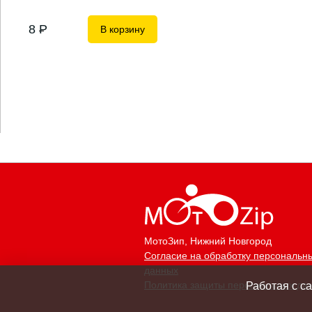
8
P
В корзину
МотоЗип
, Нижний Новгород
Согласие на обработку персональн
данных
Политика защиты персональных да
Работая с с