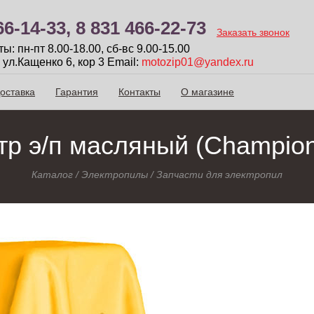
66-14-33,
8 831 466-22-73
Заказать звонок
: пн-пт 8.00-18.00, сб-вc 9.00-15.00
 ул.Кащенко 6, кор 3
Email:
motozip01@yandex.ru
оставка
Гарантия
Контакты
О магазине
тр э/п масляный (Champion
Каталог
/
Электропилы
/
Запчасти для электропил