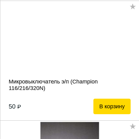
Микровыключатель э/п (Champion
116/216/320N)
50
В корзину
P