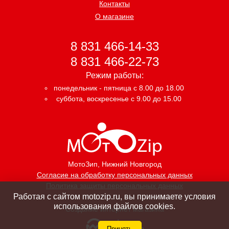
Контакты
О магазине
8 831 466-14-33
8 831 466-22-73
Режим работы:
понедельник - пятница с 8.00 до 18.00
суббота, воскресенье с 9.00 до 15.00
МотоЗип
, Нижний Новгород
Согласие на обработку персональных данных
Политика защиты персональных данных
Работая с сайтом motozip.ru, вы принимаете условия
использования файлов cookies.
Создание интернет магазина
Принять