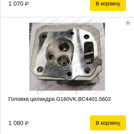
1 070
В корзину
P
Головка цилиндра G160VK,BC4401.5602
1 080
В корзину
P