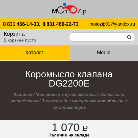
motozip01@yandex.ru
8 831 466-14-33,
8 831 466-22-73
Корзина
В корзине пусто
Каталог
Меню
Коромысло клапана
DG2200E
Каталог
/
Мотоблоки и культиваторы
/
Запчасти к
мотоблокам
/
Запчасти для импортных мотоблоков и
культиваторов
1 070
P
Наличие на складе