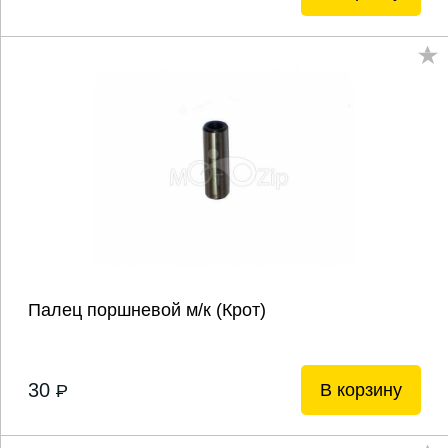
Палец поршневой м/к (Крот)
30
В корзину
P