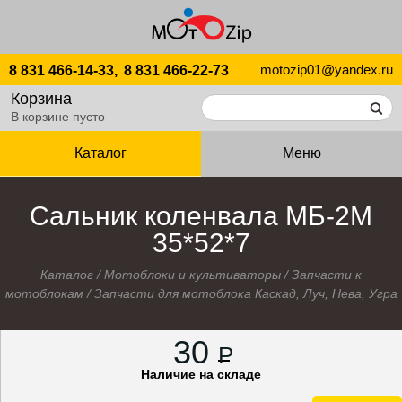
motozip01@yandex.ru
8 831 466-14-33,
8 831 466-22-73
Корзина
В корзине пусто
Каталог
Меню
Сальник коленвала МБ-2М
35*52*7
Каталог
/
Мотоблоки и культиваторы
/
Запчасти к
мотоблокам
/
Запчасти для мотоблока Каскад, Луч, Нева, Угра
30
P
Наличие на складе