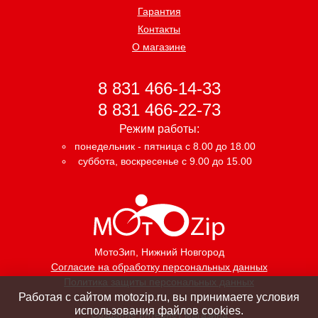
Гарантия
Контакты
О магазине
8 831 466-14-33
8 831 466-22-73
Режим работы:
понедельник - пятница с 8.00 до 18.00
суббота, воскресенье с 9.00 до 15.00
МотоЗип
, Нижний Новгород
Согласие на обработку персональных данных
Политика защиты персональных данных
Работая с сайтом motozip.ru, вы принимаете условия
использования файлов cookies.
Создание интернет магазина