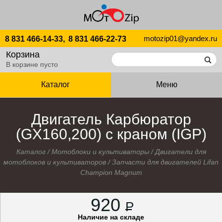
motozip01@yandex.ru
8 831 466-14-33,
8 831 466-22-73
Корзина
В корзине пусто
Каталог
Меню
Двигатель Карбюратор
(GХ160,200) с краном (IGP)
Каталог
/
Мотоблоки и культиваторы
/
Двигатели для
мотоблоков и культиваторов
/
Запчасти для двигателей Lifan
Champion Magnum
920
P
Наличие на складе