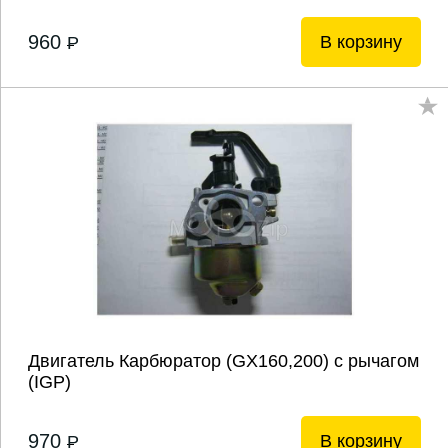
960
В корзину
P
Двигатель Карбюратор (GХ160,200) с рычагом
(IGP)
970
В корзину
P