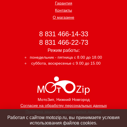
Гарантия
Контакты
О магазине
8 831 466-14-33
8 831 466-22-73
Режим работы:
понедельник - пятница с 8.00 до 18.00
суббота, воскресенье с 9.00 до 15.00
МотоЗип
, Нижний Новгород
Согласие на обработку персональных данных
Политика защиты персональных данных
Работая с сайтом motozip.ru, вы принимаете условия
использования файлов cookies.
Создание интернет магазина