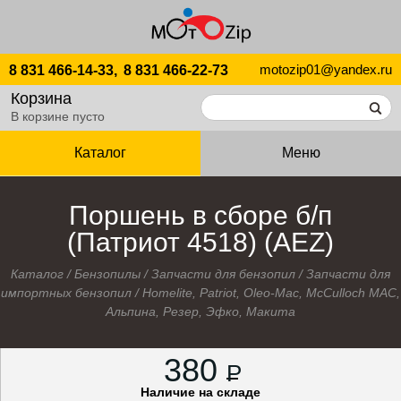
motozip01@yandex.ru
8 831 466-14-33,
8 831 466-22-73
Корзина
В корзине пусто
Каталог
Меню
Поршень в сборе б/п
(Патриот 4518) (AEZ)
Каталог
/
Бензопилы
/
Запчасти для бензопил
/
Запчасти для
импортных бензопил
/
Homelite, Patriot, Oleo-Mac, McCulloch MAC,
Альпина, Резер, Эфко, Макита
380
P
Наличие на складе