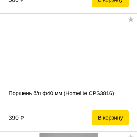
P
Поршень б/п ф40 мм (Homelite CPS3816)
390
В корзину
P