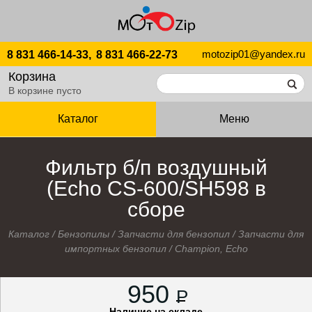
motozip01@yandex.ru
8 831 466-14-33,
8 831 466-22-73
Корзина
В корзине пусто
Каталог
Меню
Фильтр б/п воздушный
(Echo CS-600/SH598 в
сборе
Каталог
/
Бензопилы
/
Запчасти для бензопил
/
Запчасти для
импортных бензопил
/
Champion, Echo
950
P
Наличие на складе