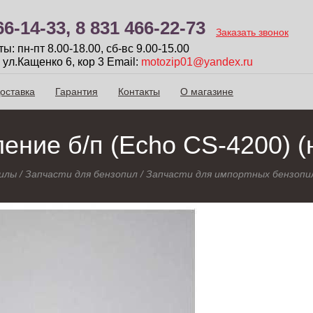
66-14-33,
8 831 466-22-73
Заказать звонок
: пн-пт 8.00-18.00, сб-вc 9.00-15.00
 ул.Кащенко 6, кор 3
Email:
motozip01@yandex.ru
оставка
Гарантия
Контакты
О магазине
ение б/п (Echo CS-4200) (
илы
/
Запчасти для бензопил
/
Запчасти для импортных бензопи