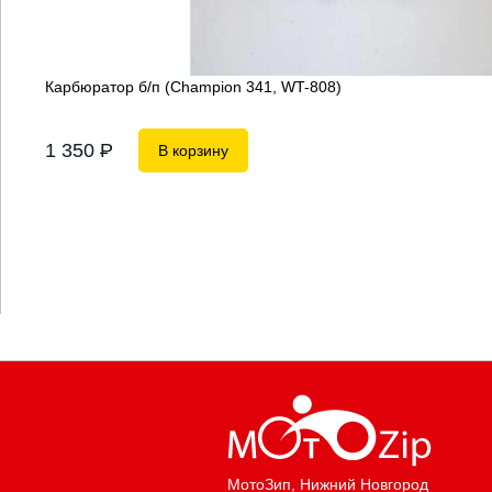
Карбюратор б/п (Champion 341, WT-808)
1 350
P
В корзину
МотоЗип
, Нижний Новгород