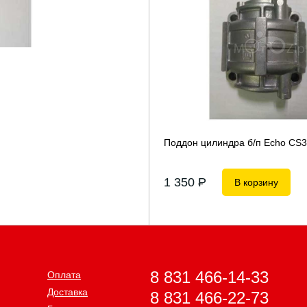
Поддон цилиндра б/п Echo CS
1 350
P
В корзину
8 831 466-14-33
Оплата
Доставка
8 831 466-22-73