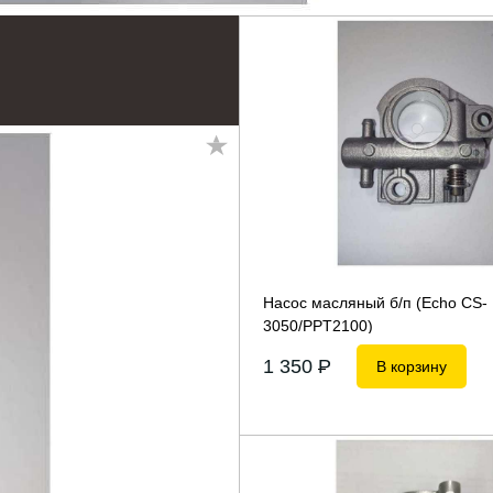
Насос масляный б/п (Echo CS-
3050/PPT2100)
1 350
P
В корзину