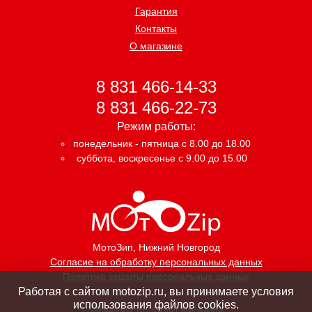
Гарантия
Контакты
О магазине
8 831 466-14-33
8 831 466-22-73
Режим работы:
понедельник - пятница с 8.00 до 18.00
суббота, воскресенье с 9.00 до 15.00
МотоЗип
, Нижний Новгород
Согласие на обработку персональных данных
Политика защиты персональных данных
Работая с сайтом motozip.ru, вы принимаете условия
использования файлов cookies.
Создание интернет магазина