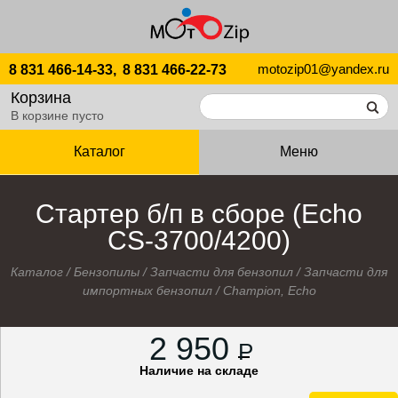
motozip01@yandex.ru
8 831 466-14-33,
8 831 466-22-73
Корзина
В корзине пусто
Каталог
Меню
Стартер б/п в сборе (Echo
CS-3700/4200)
Каталог
/
Бензопилы
/
Запчасти для бензопил
/
Запчасти для
импортных бензопил
/
Champion, Echo
2 950
P
Наличие на складе