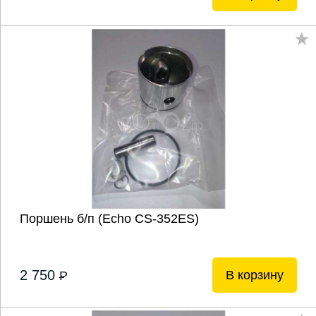
Поршень б/п (Echo CS-352ES)
2 750
В корзину
P