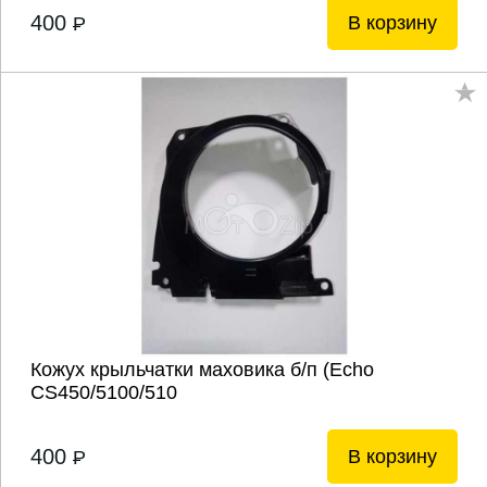
400
В корзину
P
Кожух крыльчатки маховика б/п (Echo
CS450/5100/510
400
В корзину
P