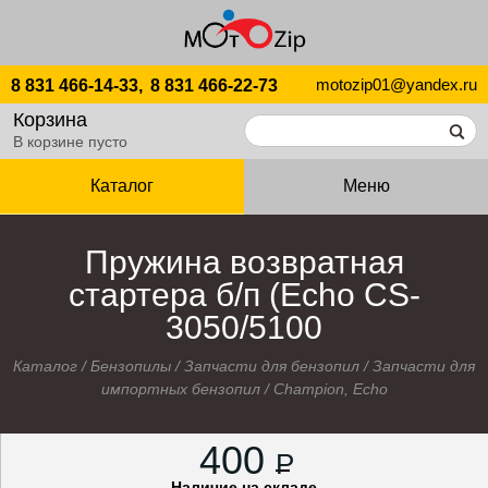
motozip01@yandex.ru
8 831 466-14-33,
8 831 466-22-73
Корзина
В корзине пусто
Каталог
Меню
Пружина возвратная
стартера б/п (Echo CS-
3050/5100
Каталог
/
Бензопилы
/
Запчасти для бензопил
/
Запчасти для
импортных бензопил
/
Champion, Echo
400
P
Наличие на складе