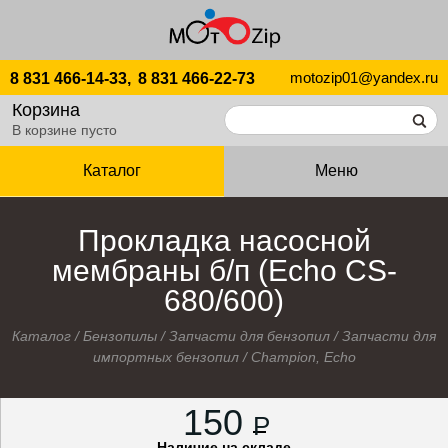
motozip01@yandex.ru
8 831 466-14-33,
8 831 466-22-73
Корзина
В корзине пусто
Каталог
Меню
Прокладка насосной
мембраны б/п (Echo CS-
680/600)
Каталог
/
Бензопилы
/
Запчасти для бензопил
/
Запчасти для
импортных бензопил
/
Champion, Echo
150
P
Наличие на складе