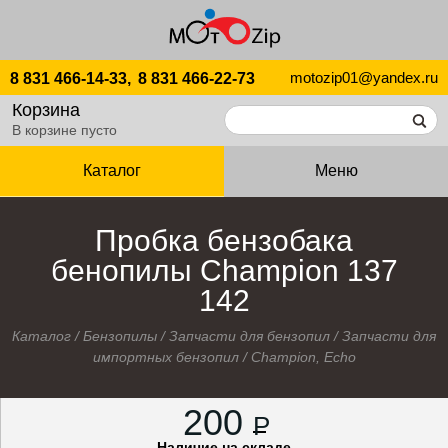
motozip01@yandex.ru
8 831 466-14-33,
8 831 466-22-73
Корзина
В корзине пусто
Каталог
Меню
Пробка бензобака
бенопилы Champion 137
142
Каталог
/
Бензопилы
/
Запчасти для бензопил
/
Запчасти для
импортных бензопил
/
Champion, Echo
200
P
Наличие на складе