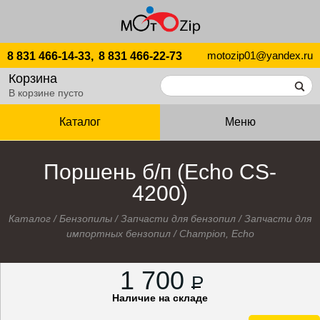
motozip01@yandex.ru
8 831 466-14-33,
8 831 466-22-73
Корзина
В корзине пусто
Каталог
Меню
Поршень б/п (Echo CS-
4200)
Каталог
/
Бензопилы
/
Запчасти для бензопил
/
Запчасти для
импортных бензопил
/
Champion, Echo
1 700
P
Наличие на складе