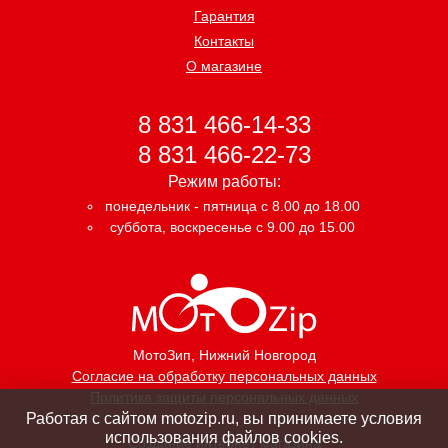
Гарантия
Контакты
О магазине
8 831 466-14-33
8 831 466-22-73
Режим работы:
понедельник - пятница с 8.00 до 18.00
суббота, воскресенье с 9.00 до 15.00
МотоЗип
, Нижний Новгород
Согласие на обработку персональных данных
Политика защиты персональных данных
Работая с сайтом motozip.ru, вы принимаете условия
использования файлов cookies.
Создание интернет магазина