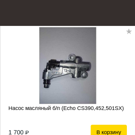
Насос масляный б/п (Echo CS390,452,501SX)
1 700
В корзину
P