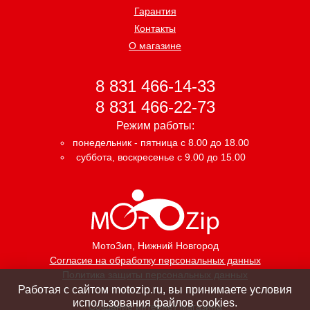
Гарантия
Контакты
О магазине
8 831 466-14-33
8 831 466-22-73
Режим работы:
понедельник - пятница с 8.00 до 18.00
суббота, воскресенье с 9.00 до 15.00
МотоЗип
, Нижний Новгород
Согласие на обработку персональных данных
Политика защиты персональных данных
Работая с сайтом motozip.ru, вы принимаете условия
использования файлов cookies.
Создание интернет магазина