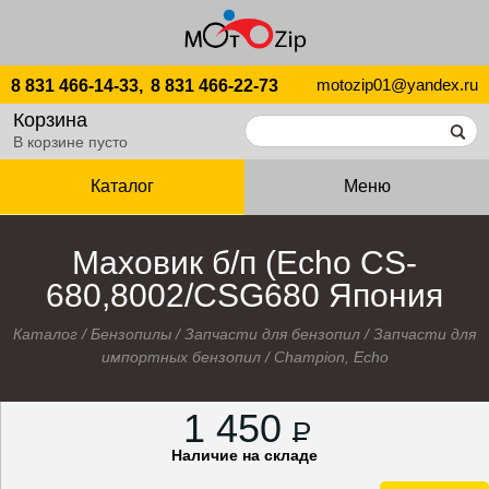
motozip01@yandex.ru
8 831 466-14-33,
8 831 466-22-73
Корзина
В корзине пусто
Каталог
Меню
Маховик б/п (Echo CS-
680,8002/CSG680 Япония
Каталог
/
Бензопилы
/
Запчасти для бензопил
/
Запчасти для
импортных бензопил
/
Champion, Echo
1 450
P
Наличие на складе