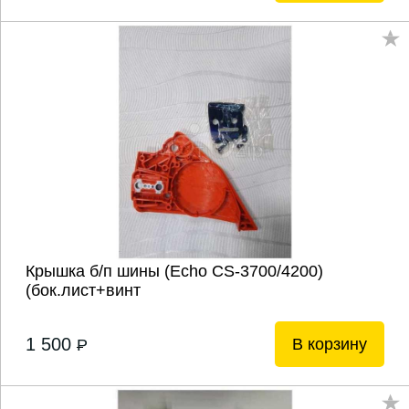
Крышка б/п шины (Echo CS-3700/4200)
(бок.лист+винт
1 500
В корзину
P