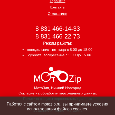
Гарантия
Контакты
О магазине
8 831 466-14-33
8 831 466-22-73
Режим работы:
понедельник - пятница с 8.00 до 18.00
суббота, воскресенье с 9.00 до 15.00
МотоЗип
, Нижний Новгород
Согласие на обработку персональных данных
Политика защиты персональных данных
Работая с сайтом motozip.ru, вы принимаете условия
использования файлов cookies.
Создание интернет магазина