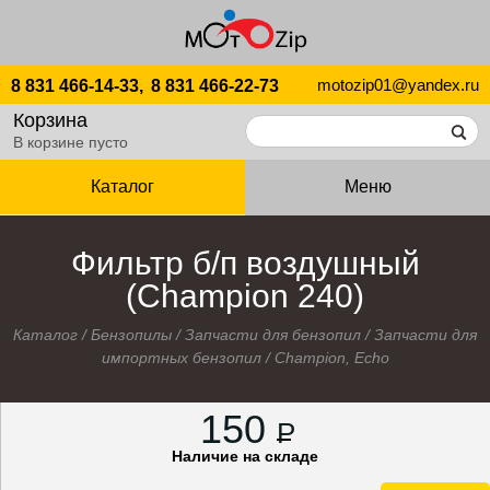
motozip01@yandex.ru
8 831 466-14-33,
8 831 466-22-73
Корзина
В корзине пусто
Каталог
Меню
Фильтр б/п воздушный
(Champion 240)
Каталог
/
Бензопилы
/
Запчасти для бензопил
/
Запчасти для
импортных бензопил
/
Champion, Echo
150
P
Наличие на складе