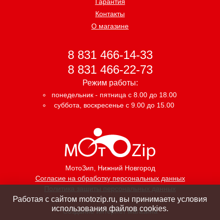
Гарантия
Контакты
О магазине
8 831 466-14-33
8 831 466-22-73
Режим работы:
понедельник - пятница с 8.00 до 18.00
суббота, воскресенье с 9.00 до 15.00
МотоЗип
, Нижний Новгород
Согласие на обработку персональных данных
Политика защиты персональных данных
Работая с сайтом motozip.ru, вы принимаете условия
использования файлов cookies.
Создание интернет магазина