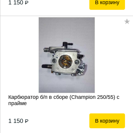
1 150
В корзину
P
Карбюратор б/п в сборе (Champion 250/55) c
прайме
1 150
В корзину
P