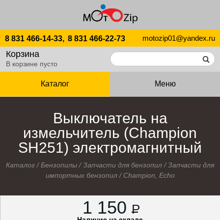
motozip01@yandex.ru
8 831 466-14-33,
8 831 466-22-73
Корзина
В корзине пусто
Каталог
Меню
Выключатель на
измельчитель (Champion
SH251) электромагнитный
Каталог
/
Бензопилы
/
Запчасти для бензопил
/
Запчасти для
импортных бензопил
/
Champion, Echo
1 150
P
Наличие на складе