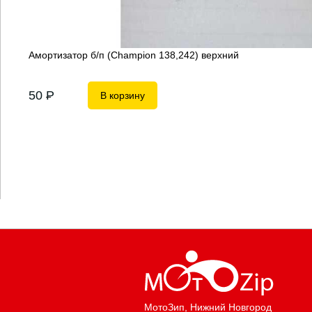
Амортизатор б/п (Champion 138,242) верхний
50
P
В корзину
МотоЗип
, Нижний Новгород