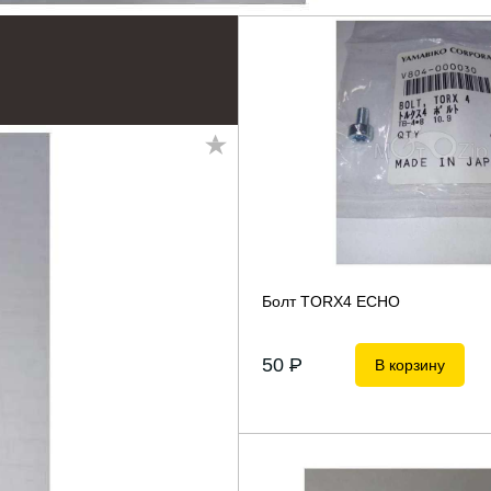
Болт TORX4 ECHO
50
P
В корзину