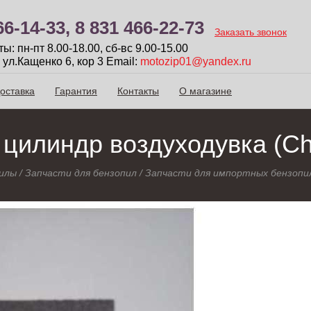
66-14-33,
8 831 466-22-73
Заказать звонок
: пн-пт 8.00-18.00, сб-вc 9.00-15.00
 ул.Кащенко 6, кор 3
Email:
motozip01@yandex.ru
оставка
Гарантия
Контакты
О магазине
 цилиндр воздуходувка (C
илы
/
Запчасти для бензопил
/
Запчасти для импортных бензопи