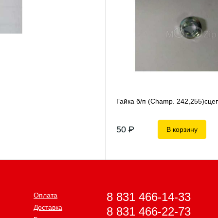
Гайка б/п (Champ. 242,255)сце
50
P
В корзину
8 831 466-14-33
Оплата
Доставка
8 831 466-22-73