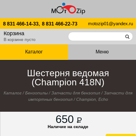
motozip01@yandex.ru
8 831 466-14-33,
8 831 466-22-73
Корзина
В корзине пусто
Каталог
Меню
Шестерня ведомая
(Champion 418N)
Каталог
/
Бензопилы
/
Запчасти для бензопил
/
Запчасти для
импортных бензопил
/
Champion, Echo
650
P
Наличие на складе