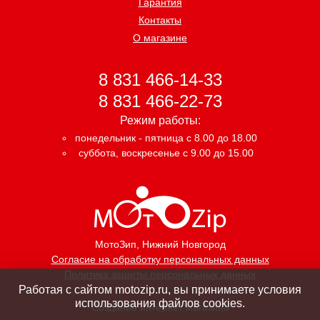
Гарантия
Контакты
О магазине
8 831 466-14-33
8 831 466-22-73
Режим работы:
понедельник - пятница с 8.00 до 18.00
суббота, воскресенье с 9.00 до 15.00
МотоЗип
, Нижний Новгород
Согласие на обработку персональных данных
Политика защиты персональных данных
Работая с сайтом motozip.ru, вы принимаете условия
использования файлов cookies.
Создание интернет магазина