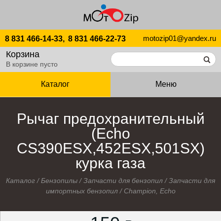
motozip01@yandex.ru
8 831 466-14-33,
8 831 466-22-73
Корзина
В корзине пусто
Каталог
Меню
Рычаг предохранительный
(Echo
CS390ESX,452ESX,501SX)
курка газа
Каталог
/
Бензопилы
/
Запчасти для бензопил
/
Запчасти для
импортных бензопил
/
Champion, Echo