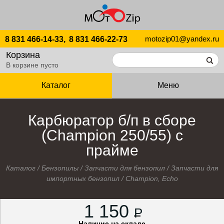
motozip01@yandex.ru
8 831 466-14-33,
8 831 466-22-73
Корзина
В корзине пусто
Каталог
Меню
Карбюратор б/п в сборе
(Champion 250/55) c
прайме
Каталог
/
Бензопилы
/
Запчасти для бензопил
/
Запчасти для
импортных бензопил
/
Champion, Echo
1 150
P
Наличие на складе