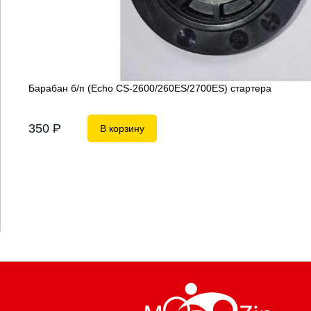
Барабан б/п (Echo CS-2600/260ES/2700ES) стартера
350
P
В корзину