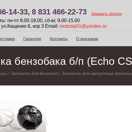
66-14-33,
8 831 466-22-73
Заказать звонок
: пн-пт 8.00-18.00, сб-вc 9.00-15.00
 ул.Кащенко 6, кор 3
Email:
motozip01@yandex.ru
оставка
Гарантия
Контакты
О магазине
ка бензобака б/п (Echo CS
илы
/
Запчасти для бензопил
/
Запчасти для импортных бензопи