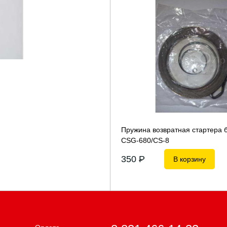
Пружина возвратная стартера б
CSG-680/CS-8
350
P
В корзину