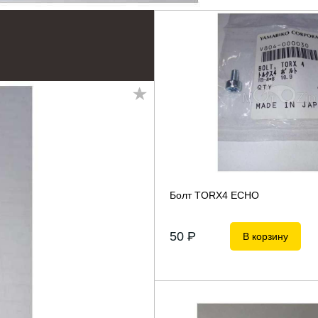
Болт TORX4 ECHO
50
P
В корзину