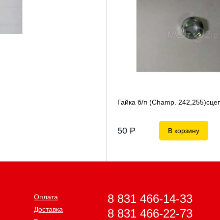
Гайка б/п (Champ. 242,255)сце
50
P
В корзину
8 831 466-14-33
Оплата
Доставка
8 831 466-22-73