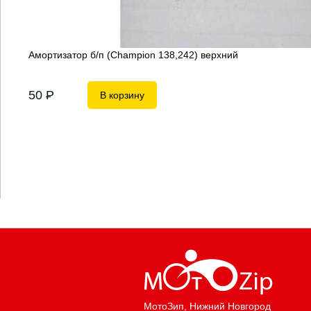
Амортизатор б/п (Champion 138,242) верхний
50
P
В корзину
МотоЗип
, Нижний Новгород