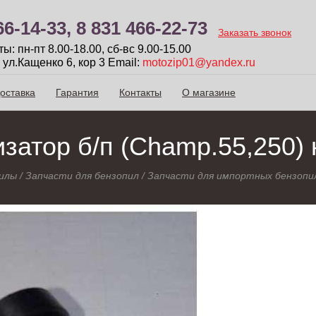
66-14-33,
8 831 466-22-73
Заказать звонок
: пн-пт 8.00-18.00, сб-вc 9.00-15.00
 ул.Кащенко 6, кор 3
Email:
motozip01@yandex.ru
оставка
Гарантия
Контакты
О магазине
затор б/п (Champ.55,250)
илы
/
Запчасти для бензопил
/
Запчасти для импортных бензопи