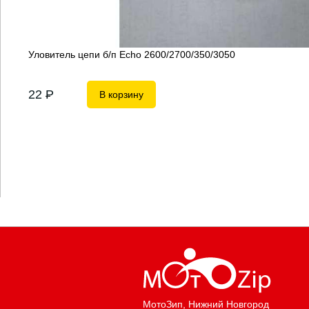
Уловитель цепи б/п Echo 2600/2700/350/3050
22
P
В корзину
МотоЗип
, Нижний Новгород