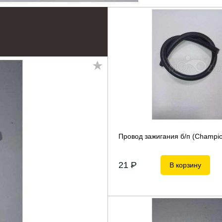
Провод зажигания б/п (Champio
21
P
В корзину