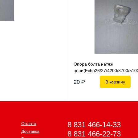
Опора болта натяж
цепи(Echo26/27/4200/3700/510
20
P
В корзину
8 831 466-14-33
Оплата
Доставка
8 831 466-22-73