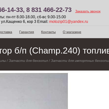
66-14-33,
8 831 466-22-73
Заказать звонок
: пн-пт 8.00-18.00, сб-вc 9.00-15.00
 ул.Кащенко 6, кор 3
Email:
motozip01@yandex.ru
оставка
Гарантия
Контакты
О магазине
ор б/п (Champ.240) топли
илы
/
Запчасти для бензопил
/
Запчасти для импортных бензопи