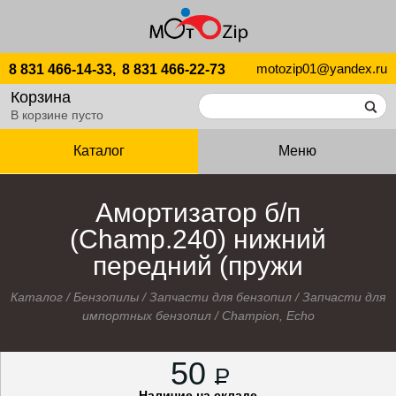
motozip01@yandex.ru
8 831 466-14-33,
8 831 466-22-73
Корзина
В корзине пусто
Каталог
Меню
Амортизатор б/п
(Champ.240) нижний
передний (пружи
Каталог
/
Бензопилы
/
Запчасти для бензопил
/
Запчасти для
импортных бензопил
/
Champion, Echo
50
P
Наличие на складе