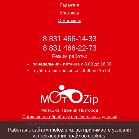
Гарантия
Контакты
О магазине
8 831 466-14-33
8 831 466-22-73
Режим работы:
понедельник - пятница с 8.00 до 18.00
суббота, воскресенье с 9.00 до 15.00
МотоЗип
, Нижний Новгород
Согласие на обработку персональных данных
Политика защиты персональных данных
Работая с сайтом motozip.ru, вы принимаете условия
использования файлов cookies.
Создание интернет магазина