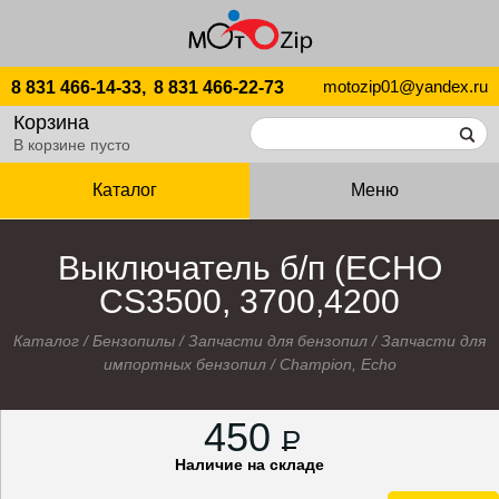
motozip01@yandex.ru
8 831 466-14-33,
8 831 466-22-73
Корзина
В корзине пусто
Каталог
Меню
Выключатель б/п (ECHO
CS3500, 3700,4200
Каталог
/
Бензопилы
/
Запчасти для бензопил
/
Запчасти для
импортных бензопил
/
Champion, Echo
450
P
Наличие на складе