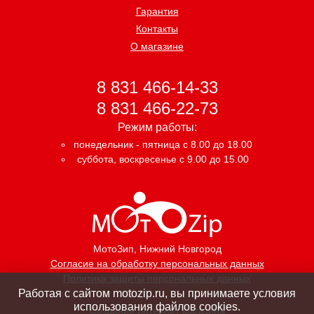
Гарантия
Контакты
О магазине
8 831 466-14-33
8 831 466-22-73
Режим работы:
понедельник - пятница с 8.00 до 18.00
суббота, воскресенье с 9.00 до 15.00
МотоЗип
, Нижний Новгород
Согласие на обработку персональных данных
Политика защиты персональных данных
Работая с сайтом motozip.ru, вы принимаете условия
использования файлов cookies.
Создание интернет магазина