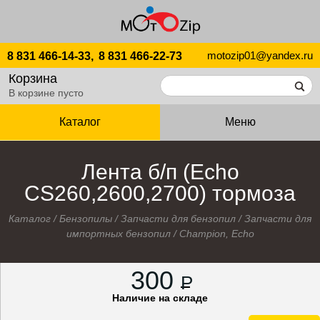
motozip01@yandex.ru
8 831 466-14-33,
8 831 466-22-73
Корзина
В корзине пусто
Каталог
Меню
Лента б/п (Echo
CS260,2600,2700) тормоза
Каталог
/
Бензопилы
/
Запчасти для бензопил
/
Запчасти для
импортных бензопил
/
Champion, Echo
300
P
Наличие на складе