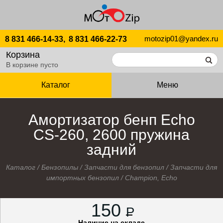
motozip01@yandex.ru
8 831 466-14-33,
8 831 466-22-73
Корзина
В корзине пусто
Каталог
Меню
Амортизатор бенп Echo
CS-260, 2600 пружина
задний
Каталог
/
Бензопилы
/
Запчасти для бензопил
/
Запчасти для
импортных бензопил
/
Champion, Echo
150
P
Наличие на складе