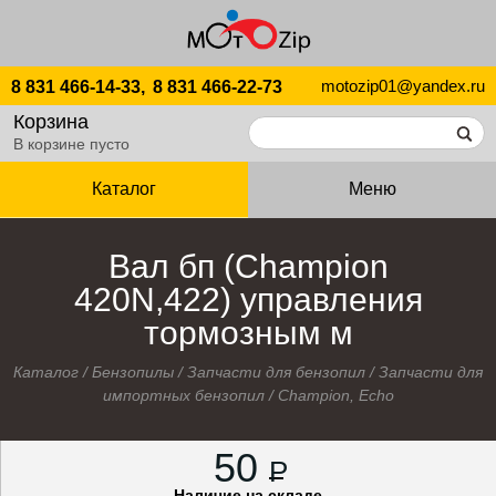
motozip01@yandex.ru
8 831 466-14-33,
8 831 466-22-73
Корзина
В корзине пусто
Каталог
Меню
Вал бп (Champion
420N,422) управления
тормозным м
Каталог
/
Бензопилы
/
Запчасти для бензопил
/
Запчасти для
импортных бензопил
/
Champion, Echo
50
P
Наличие на складе